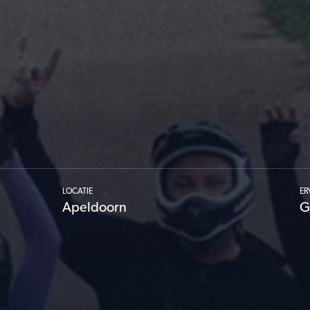
creator
|
stage
LOCATIE
ER
Apeldoorn
G