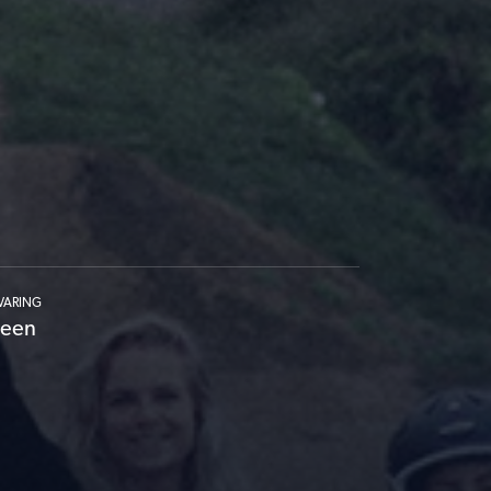
VARING
een