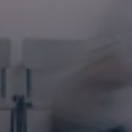
We
zijn
op
zoek
naar
talent!
Klaar om impact te maken en om te werken voor 
miljoenen sporters als klanten?